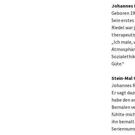
Johannes 
Geboren 19
Sein erstes
Riedel war 
therapeutis
„Ich male, 
Atmosphäre,
Sozialethik
Güte.“
Stein-Mal 
Johannes Ri
Er sagt daz
habe den a
Bemalen ver
fühlte mich
ihn bemalt
Seriennumm