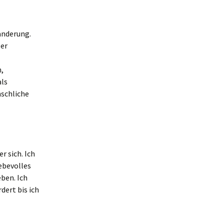
änderung.
ger
,
als
nschliche
r sich. Ich
ebevolles
ben. Ich
dert bis ich