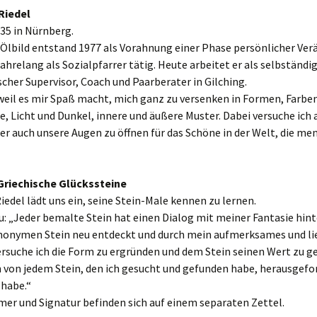
Riedel
35 in Nürnberg.
 Ölbild entstand 1977 als Vorahnung einer Phase persönlicher Ver
jahrelang als Sozialpfarrer tätig. Heute arbeitet er als selbständi
cher Supervisor, Coach und Paarberater in Gilching.
weil es mir Spaß macht, mich ganz zu versenken in Formen, Farben
 Licht und Dunkel, innere und äußere Muster. Dabei versuche ich 
er auch unsere Augen zu öffnen für das Schöne in der Welt, die me
Griechische Glückssteine
edel lädt uns ein, seine Stein-Male kennen zu lernen.
u: „Jeder bemalte Stein hat einen Dialog mit meiner Fantasie hinte
nonymen Stein neu entdeckt und durch mein aufmerksames und li
suche ich die Form zu ergründen und dem Stein seinen Wert zu ge
 von jedem Stein, den ich gesucht und gefunden habe, herausgefor
 habe.“
er und Signatur befinden sich auf einem separaten Zettel.