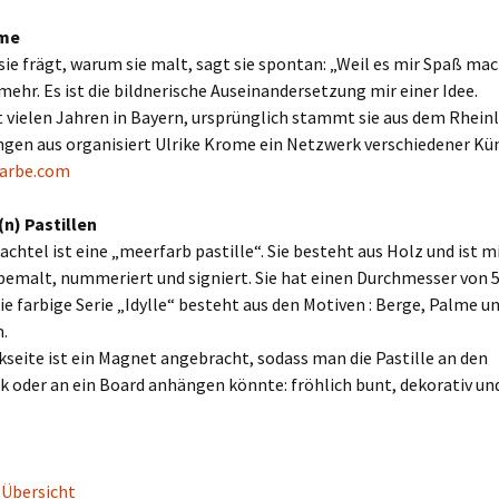
ome
e frägt, warum sie malt, sagt sie spontan: „Weil es mir Spaß mac
 mehr. Es ist die bildnerische Auseinandersetzung mir einer Idee.
it vielen Jahren in Bayern, ursprünglich stammt sie aus dem Rhein
gen aus organisiert Ulrike Krome ein Netzwerk verschiedener Kün
arbe.com
n) Pastillen
hachtel ist eine „meerfarb pastille“. Sie besteht aus Holz und ist m
bemalt, nummeriert und signiert. Sie hat einen Durchmesser von 5
Die farbige Serie „Idylle“ besteht aus den Motiven : Berge, Palme u
.
kseite ist ein Magnet angebracht, sodass man die Pastille an den
 oder an ein Board anhängen könnte: fröhlich bunt, dekorativ und
 Übersicht