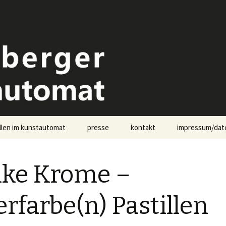
omat Landsberg
llen im kunstautomat
presse
kontakt
impressum/dat
pressekontakt
ike Krome –
rfarbe(n) Pastillen