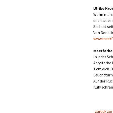
Ulrike Kr
Wenn man si
doch ist es
Sie lebt se
Von Denklin
www.meerf
Meerfarbe(
In jeder Sc
Acrylfarbe 
1 cm dick. 
Leuchtturm
Auf der Rüc
Kühlschrank
zurück zur