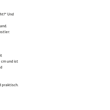
ht!“ Und
land.
stler:
it
 cm und ist
nd
 praktisch.