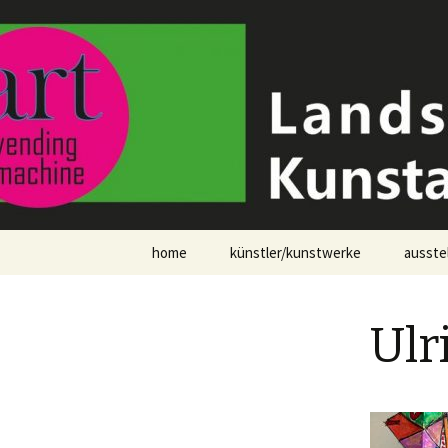
Kunstaut
Zum
home
künstler/kunstwerke
ausste
Inhalt
springen
aktuell im automat
Ulr
vorschau