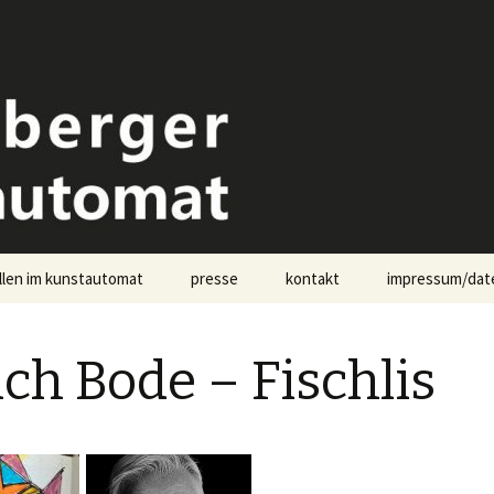
omat Landsberg
llen im kunstautomat
presse
kontakt
impressum/dat
pressekontakt
ich Bode – Fischlis