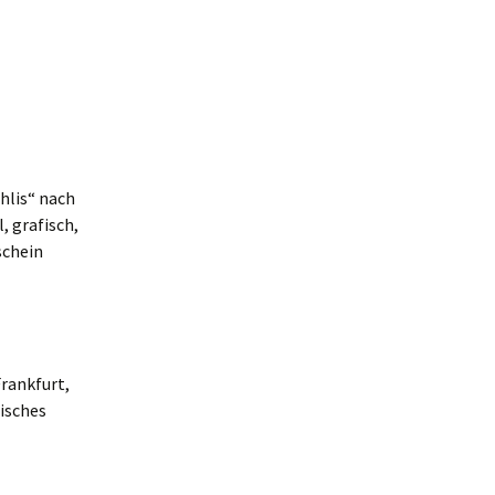
hlis“ nach
, grafisch,
schein
Frankfurt,
risches