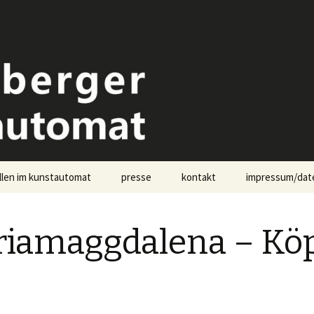
omat Landsberg
llen im kunstautomat
presse
kontakt
impressum/dat
pressekontakt
iamaggdalena – Kö