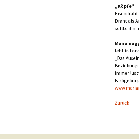
„Köpfe“
Eisendraht 
Draht als A
sollte ihn 
Mariamag
lebt in La
„Das Ausei
Beziehungen
immer lustv
Farbgebung
www.maria
Zurück