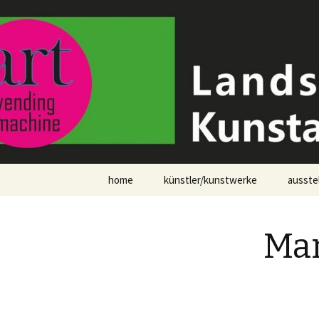
Kunstaut
Zum
home
künstler/kunstwerke
ausste
Inhalt
springen
aktuell im automat
Mar
vorschau