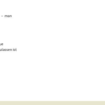
ig – man
ue
ulassen ist