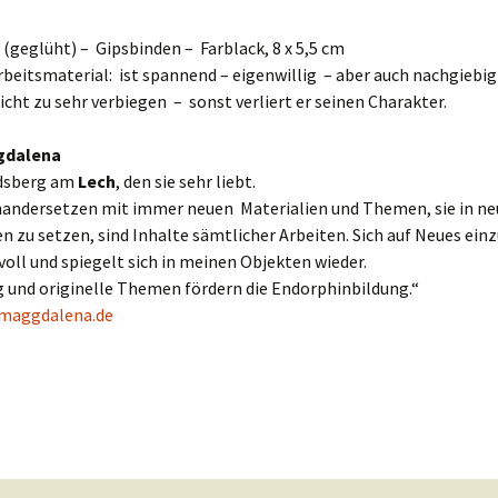
(geglüht) – Gipsbinden – Farblack, 8 x 5,5 cm
rbeitsmaterial: ist spannend – eigenwillig – aber auch nachgieb
nicht zu sehr verbiegen – sonst verliert er seinen Charakter.
gdalena
ndsberg am
Lech
, den sie sehr liebt.
nandersetzen mit immer neuen Materialien und Themen, sie in ne
 zu setzen, sind Inhalte sämtlicher Arbeiten. Sich auf Neues einz
oll und spiegelt sich in meinen Objekten wieder.
 und originelle Themen fördern die Endorphinbildung.“
maggdalena.de