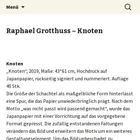
Zum
Suche
Kunstautomat Landsberg
Menü
Inhalt
nach:
springen
Raphael Grotthuss – Knoten
Knoten
„Knoten“, 2019, Maße: 43*61 cm, Hochdruck auf
Japanpapier, rückseitig signiert und nummeriert. Auflage
40 Stk.
Die Größe der Schachtel als maßgelbliche Form hinterlässt
eine Spur, die das Papier unwiederbringlich prägt. Nach dem
Motto „was nicht passt wird passend gemacht“, wurde das
Japanpapier mit einer Vorrichtung auf das vorgegebene
Format gepresst. Die zufällig entstandenen Faltungen
verändern das Bild und erweitern das Motiv um ein weiteres
Gestaltungselement. Um das Bild unbeschadet zu