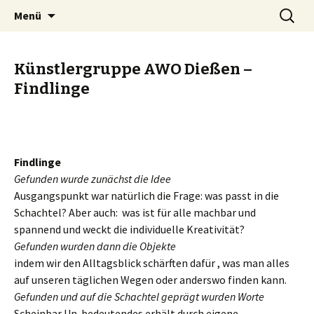
Zum
Suche
Kunstautomat Landsberg
Menü
Inhalt
nach:
springen
Künstlergruppe AWO Dießen –
Findlinge
Findlinge
Gefunden wurde zunächst die Idee
Ausgangspunkt war natürlich die Frage: was passt in die
Schachtel? Aber auch: was ist für alle machbar und
spannend und weckt die individuelle Kreativität?
Gefunden wurden dann die Objekte
indem wir den Alltagsblick schärften dafür , was man alles
auf unseren täglichen Wegen oder anderswo finden kann.
Gefunden und auf die Schachtel geprägt wurden Worte
Scheinbar Un-bedeutendes erhält durch eigene