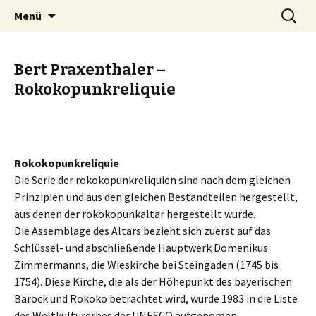
Zum
Suche
Kunstautomat Landsberg
Menü
Inhalt
nach:
springen
Bert Praxenthaler –
Rokokopunkreliquie
Rokokopunkreliquie
Die Serie der rokokopunkreliquien sind nach dem gleichen
Prinzipien und aus den gleichen Bestandteilen hergestellt,
aus denen der rokokopunkaltar hergestellt wurde.
Die Assemblage des Altars bezieht sich zuerst auf das
Schlüssel- und abschließende Hauptwerk Domenikus
Zimmermanns, die Wieskirche bei Steingaden (1745 bis
1754). Diese Kirche, die als der Höhepunkt des bayerischen
Barock und Rokoko betrachtet wird, wurde 1983 in die Liste
des Weltkulturerbes der UNESCO aufgenomen.